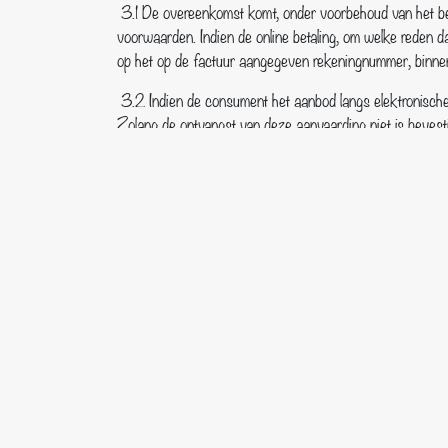
3.1 De overeenkomst komt, onder voorbehoud van het bep
voorwaarden. Indien de online betaling, om welke reden d
op het op de factuur aangegeven rekeningnummer, binnen
3.2 Indien de consument het aanbod langs elektronische
Zolang de ontvangst van deze aanvaarding niet is beves
3.3 Indien de overeenkomst elektronisch tot stand komt,
zorgt hij voor een veilige web omgeving. Indien de consu
3.4 Omnia Tempus kan zich binnen wettelijke kaders op de
zijn voor een verantwoord aangaan van de verkoopoveree
gerechtigd gemotiveerd een bestelling of aanvraag te we
3.5 Omnia Tempus zal bij het product of dienst aan de c
worden opgeslagen op een duurzame gegevensdrager, m
a. Het bezoekadres van de vestiging van Omnia Tempus 
b. De voorwaarden waaronder en de wijze waarop de consu
herroepingsrecht;