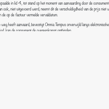
aalde in lid 4, tot stand op het moment van aanvaarding door de consument 
an ook, niet uitgevoerd werd, neemt dit de verschuldigdheid van de prijs niet
 de op de factuur vermelde vervaldatum.
 weg heeft aanvaard, bevestigt Omnia Tempus onverwijld langs elektronisch
tigd, kan de consument de overeenkomst ontbinden.
 treft Omnia Tempus passende technische en organisatorische maatregelen ter
ment elektronisch kan betalen, zal de ondernemer daartoe passende veiligheid
 hoogte stellen of de consument aan zijn betalingsverplichtingen kan voldoen
nkomst. Indien Omnia Tempus op grond van dit onderzoek goede gronden heef
igeren of aan de uitvoering bijzondere voorwaarden te verbinden.
onsument de volgende informatie, schriftelijk of op zodanige wijze dat dez
eesturen:
waar de consument met klachten terecht kan;
ment van het herroepingsrecht gebruik kan maken, dan wel een duidelijke me