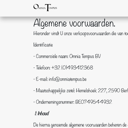
Overslaan naar inhoud
Startpagina
Shop
Evenementen
Algemene voorwaarden.
Hieronder vindt U onze verkoopsvoorwaarden die van to
Identificatie
• Commerciële naam: Omnia Tempus BV
• Telefoon: +32 (0)493412368
• E-mail: info@omniatempus.be
• Maatschappelijke zetel: Hemelshoek 227, 2590 Berl
• Ondernemingsnummer: BE0749544932
1: Inhoud
De hierna genoemde algemene voorwaarden beheren de o