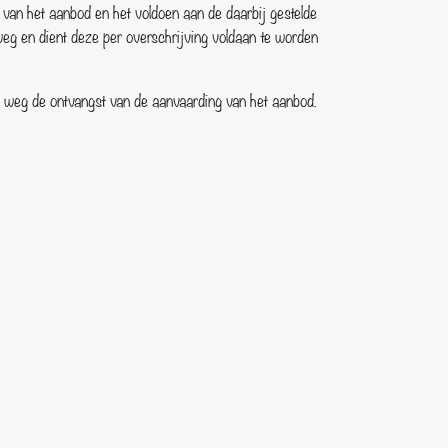
van het aanbod en het voldoen aan de daarbij gestelde
 weg en dient deze per overschrijving voldaan te worden
e weg de ontvangst van de aanvaarding van het aanbod.
 beveiliging van de elektronische overdracht van data en
smaatregelen in acht nemen.
, alsmede van al die feiten en factoren die van belang
t om de overeenkomst niet aan te gaan, is hij
e door de consument op een toegankelijke manier kan
lding inzake het uitgesloten zijn van het